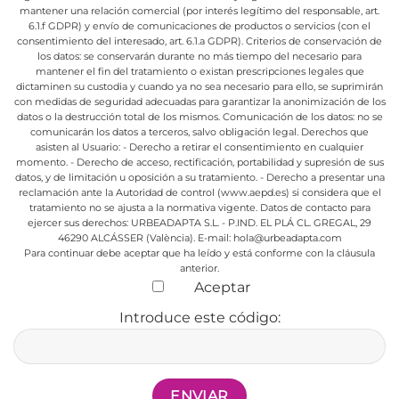
mantener una relación comercial (por interés legítimo del responsable, art.
6.1.f GDPR) y envío de comunicaciones de productos o servicios (con el
consentimiento del interesado, art. 6.1.a GDPR).
Criterios de conservación de
los datos: se conservarán durante no más tiempo del necesario para
mantener el fin del tratamiento o existan prescripciones legales que
dictaminen su custodia y cuando ya no sea necesario para ello, se suprimirán
con medidas de seguridad adecuadas para garantizar la anonimización de los
datos o la destrucción total de los mismos.
Comunicación de los datos: no se
comunicarán los datos a terceros, salvo obligación legal.
Derechos que
asisten al Usuario:
- Derecho a retirar el consentimiento en cualquier
momento.
- Derecho de acceso, rectificación, portabilidad y supresión de sus
datos, y de limitación u oposición a su tratamiento.
- Derecho a presentar una
reclamación ante la Autoridad de control (www.aepd.es) si considera que el
tratamiento no se ajusta a la normativa vigente.
Datos de contacto para
ejercer sus derechos:
URBEADAPTA S.L. - P.IND. EL PLÁ CL. GREGAL, 29
46290 ALCÁSSER (València). E-mail: hola@urbeadapta.com
Para continuar debe aceptar que ha leído y está conforme con la cláusula
anterior.
Aceptar
Introduce este código: