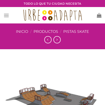
Saltar
TODO LO QUE TU CIUDAD NECESITA
al
contenido
INICIO
/
PRODUCTOS
/
PISTAS SKATE