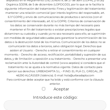
dispuesto en el Reglamento (UE) 2016/679, de 27 de abril (GDPR), y la Ley
Orgánica 3/2018, de 5 de diciembre (LOPDGDD), por lo que se le facilita la
siguiente información del tratamiento:
Fines y legitimación del tratamiento:
mantener una relación comercial (por interés legítimo del responsable, art.
6.1.f GDPR) y envío de comunicaciones de productos o servicios (con el
consentimiento del interesado, art. 6.1.a GDPR).
Criterios de conservación de
los datos: se conservarán durante no más tiempo del necesario para
mantener el fin del tratamiento o existan prescripciones legales que
dictaminen su custodia y cuando ya no sea necesario para ello, se suprimirán
con medidas de seguridad adecuadas para garantizar la anonimización de los
datos o la destrucción total de los mismos.
Comunicación de los datos: no se
comunicarán los datos a terceros, salvo obligación legal.
Derechos que
asisten al Usuario:
- Derecho a retirar el consentimiento en cualquier
momento.
- Derecho de acceso, rectificación, portabilidad y supresión de sus
datos, y de limitación u oposición a su tratamiento.
- Derecho a presentar una
reclamación ante la Autoridad de control (www.aepd.es) si considera que el
tratamiento no se ajusta a la normativa vigente.
Datos de contacto para
ejercer sus derechos:
URBEADAPTA S.L. - P.IND. EL PLÁ CL. GREGAL, 29
46290 ALCÁSSER (València). E-mail: hola@urbeadapta.com
Para continuar debe aceptar que ha leído y está conforme con la cláusula
anterior.
Aceptar
Introduce este código: