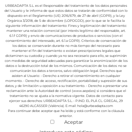
URBEADAPTA S.L. es el Responsable del tratamiento de los datos personales
del Usuario y le informa de que estos datos se tratarán de conformidad con lo
dispuesto en el Reglamento (UE) 2016/679, de 27 de abril (GDPR), y la Ley
Orgánica 3/2018, de 5 de diciembre (LOPDGDD), por lo que se le facilita la
siguiente información del tratamiento:
Fines y legitimación del tratamiento:
mantener una relación comercial (por interés legítimo del responsable, art.
6.1.f GDPR) y envío de comunicaciones de productos o servicios (con el
consentimiento del interesado, art. 6.1.a GDPR).
Criterios de conservación de
los datos: se conservarán durante no más tiempo del necesario para
mantener el fin del tratamiento o existan prescripciones legales que
dictaminen su custodia y cuando ya no sea necesario para ello, se suprimirán
con medidas de seguridad adecuadas para garantizar la anonimización de los
datos o la destrucción total de los mismos.
Comunicación de los datos: no se
comunicarán los datos a terceros, salvo obligación legal.
Derechos que
asisten al Usuario:
- Derecho a retirar el consentimiento en cualquier
momento.
- Derecho de acceso, rectificación, portabilidad y supresión de sus
datos, y de limitación u oposición a su tratamiento.
- Derecho a presentar una
reclamación ante la Autoridad de control (www.aepd.es) si considera que el
tratamiento no se ajusta a la normativa vigente.
Datos de contacto para
ejercer sus derechos:
URBEADAPTA S.L. - P.IND. EL PLÁ CL. GREGAL, 29
46290 ALCÁSSER (València). E-mail: hola@urbeadapta.com
Para continuar debe aceptar que ha leído y está conforme con la cláusula
anterior.
Aceptar