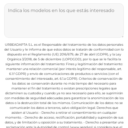
URBEADAPTA S.L. es el Responsable del tratamiento de los datos personales
del Usuario y le informa de que estos datos se tratarán de conformidad con lo
dispuesto en el Reglamento (UE) 2016/679, de 27 de abril (GDPR), y la Ley
Orgánica 3/2018, de 5 de diciembre (LOPDGDD), por lo que se le facilita la
siguiente información del tratamiento:
Fines y legitimación del tratamiento:
mantener una relación comercial (por interés legítimo del responsable, art.
6.1.f GDPR) y envío de comunicaciones de productos o servicios (con el
consentimiento del interesado, art. 6.1.a GDPR).
Criterios de conservación de
los datos: se conservarán durante no más tiempo del necesario para
mantener el fin del tratamiento o existan prescripciones legales que
dictaminen su custodia y cuando ya no sea necesario para ello, se suprimirán
con medidas de seguridad adecuadas para garantizar la anonimización de los
datos o la destrucción total de los mismos.
Comunicación de los datos: no se
comunicarán los datos a terceros, salvo obligación legal.
Derechos que
asisten al Usuario:
- Derecho a retirar el consentimiento en cualquier
momento.
- Derecho de acceso, rectificación, portabilidad y supresión de sus
datos, y de limitación u oposición a su tratamiento.
- Derecho a presentar una
reclamación ante la Autoridad de control (www.aepd.es) si considera que el