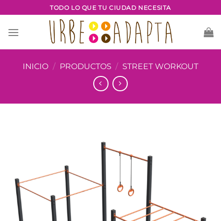
Saltar
TODO LO QUE TU CIUDAD NECESITA
al
contenido
INICIO
/
PRODUCTOS
/
STREET WORKOUT