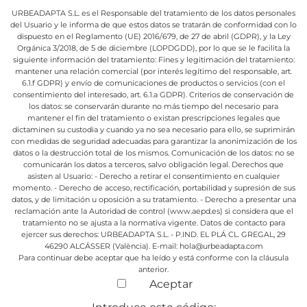
URBEADAPTA S.L. es el Responsable del tratamiento de los datos personales
del Usuario y le informa de que estos datos se tratarán de conformidad con lo
dispuesto en el Reglamento (UE) 2016/679, de 27 de abril (GDPR), y la Ley
Orgánica 3/2018, de 5 de diciembre (LOPDGDD), por lo que se le facilita la
siguiente información del tratamiento:
Fines y legitimación del tratamiento:
mantener una relación comercial (por interés legítimo del responsable, art.
6.1.f GDPR) y envío de comunicaciones de productos o servicios (con el
consentimiento del interesado, art. 6.1.a GDPR).
Criterios de conservación de
los datos: se conservarán durante no más tiempo del necesario para
mantener el fin del tratamiento o existan prescripciones legales que
dictaminen su custodia y cuando ya no sea necesario para ello, se suprimirán
con medidas de seguridad adecuadas para garantizar la anonimización de los
datos o la destrucción total de los mismos.
Comunicación de los datos: no se
comunicarán los datos a terceros, salvo obligación legal.
Derechos que
asisten al Usuario:
- Derecho a retirar el consentimiento en cualquier
momento.
- Derecho de acceso, rectificación, portabilidad y supresión de sus
datos, y de limitación u oposición a su tratamiento.
- Derecho a presentar una
reclamación ante la Autoridad de control (www.aepd.es) si considera que el
tratamiento no se ajusta a la normativa vigente.
Datos de contacto para
ejercer sus derechos:
URBEADAPTA S.L. - P.IND. EL PLÁ CL. GREGAL, 29
46290 ALCÁSSER (València). E-mail: hola@urbeadapta.com
Para continuar debe aceptar que ha leído y está conforme con la cláusula
anterior.
Aceptar