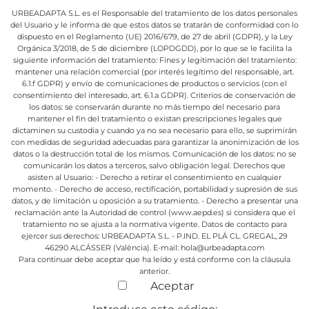
URBEADAPTA S.L. es el Responsable del tratamiento de los datos personales
del Usuario y le informa de que estos datos se tratarán de conformidad con lo
dispuesto en el Reglamento (UE) 2016/679, de 27 de abril (GDPR), y la Ley
Orgánica 3/2018, de 5 de diciembre (LOPDGDD), por lo que se le facilita la
siguiente información del tratamiento:
Fines y legitimación del tratamiento:
mantener una relación comercial (por interés legítimo del responsable, art.
6.1.f GDPR) y envío de comunicaciones de productos o servicios (con el
consentimiento del interesado, art. 6.1.a GDPR).
Criterios de conservación de
los datos: se conservarán durante no más tiempo del necesario para
mantener el fin del tratamiento o existan prescripciones legales que
dictaminen su custodia y cuando ya no sea necesario para ello, se suprimirán
con medidas de seguridad adecuadas para garantizar la anonimización de los
datos o la destrucción total de los mismos.
Comunicación de los datos: no se
comunicarán los datos a terceros, salvo obligación legal.
Derechos que
asisten al Usuario:
- Derecho a retirar el consentimiento en cualquier
momento.
- Derecho de acceso, rectificación, portabilidad y supresión de sus
datos, y de limitación u oposición a su tratamiento.
- Derecho a presentar una
reclamación ante la Autoridad de control (www.aepd.es) si considera que el
tratamiento no se ajusta a la normativa vigente.
Datos de contacto para
ejercer sus derechos:
URBEADAPTA S.L. - P.IND. EL PLÁ CL. GREGAL, 29
46290 ALCÁSSER (València). E-mail: hola@urbeadapta.com
Para continuar debe aceptar que ha leído y está conforme con la cláusula
anterior.
Aceptar