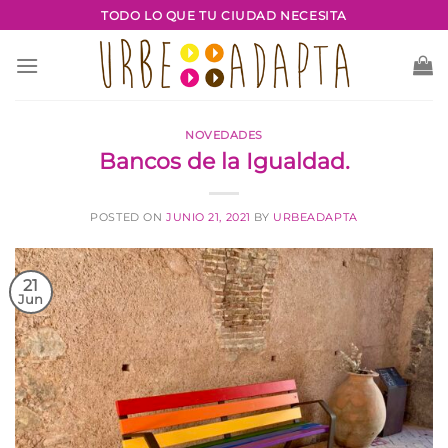
Saltar
TODO LO QUE TU CIUDAD NECESITA
al
contenido
NOVEDADES
Bancos de la Igualdad.
POSTED ON
JUNIO 21, 2021
BY
URBEADAPTA
21
Jun