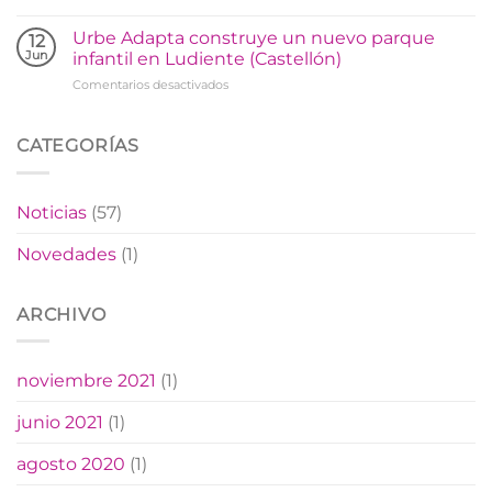
Banco
biosaludable
Urbe:
en
Urbe Adapta construye un nuevo parque
12
comodidad
Arañuel
Jun
infantil en Ludiente (Castellón)
y
en
Comentarios desactivados
diseño
Urbe
para
Adapta
vestir
construye
CATEGORÍAS
tu
un
ciudad
nuevo
parque
Noticias
(57)
infantil
en
Novedades
(1)
Ludiente
(Castellón)
ARCHIVO
noviembre 2021
(1)
junio 2021
(1)
agosto 2020
(1)