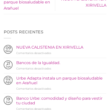
parque biosaludable en
XIRIVELLA
Arañuel
POSTS RECIENTES
NUEVA CALISTENIA EN XIRIVELLA
09
Nov
en
Comentarios desactivados
NUEVA
CALISTENIA
Bancos de la Igualdad.
21
EN
Jun
en
Comentarios desactivados
XIRIVELLA
Bancos
de
Urbe Adapta instala un parque biosaludable
02
la
Ago
en Arañuel
Igualdad.
en
Comentarios desactivados
Urbe
Adapta
Banco Urbe: comodidad y diseño para vestir
19
instala
Jun
tu ciudad
un
en
Comentarios desactivados
parque