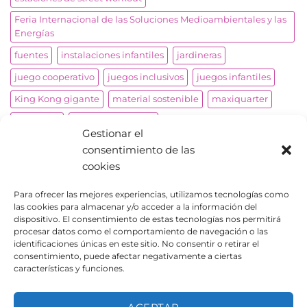
Feria Internacional de las Soluciones Medioambientales y las
Energías
fuentes
instalaciones infantiles
jardineras
juego cooperativo
juegos inclusivos
juegos infantiles
King Kong gigante
material sostenible
maxiquarter
miniramp
mobiliario urbano
Gestionar el
obstáculos de agilidad para mascotas
palomares
consentimiento de las
papeleras
parkour
parque infantil
cookies
parque infantil inclusivo
parques biosaludables
Para ofrecer las mejores experiencias, utilizamos tecnologías como
las cookies para almacenar y/o acceder a la información del
parques infantiles
pistas de skate
productos adaptados
dispositivo. El consentimiento de estas tecnologías nos permitirá
proyectos a medida
reproducción avión
roto molding
procesar datos como el comportamiento de navegación o las
identificaciones únicas en este sitio. No consentir o retirar el
señalización
skaters
street workout
consentimiento, puede afectar negativamente a ciertas
características y funciones.