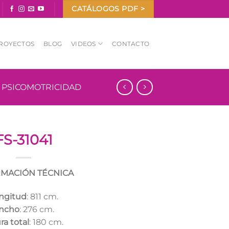
CATÁLOGOS PDF >
ROYECTOS
BLOG
VIDEOS
CONTACTO
Y PSICOMOTRICIDAD
FS-31041
MACIÓN TÉCNICA
ngitud
: 811 cm.
ncho
: 276 cm.
ra total
: 180 cm.