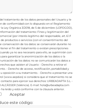
l tratamiento de los datos personales del Usuario y le
rán de conformidad con lo dispuesto en el Reglamento
 y la Ley Orgánica 3/2018, de 5 de diciembre (LOPDGDD),
e información del tratamiento:
Fines y legitimación del
ercial (por interés legítimo del responsable, art. 6.1.f
e productos o servicios (con el consentimiento del
de conservación de los datos: se conservarán durante no
ener el fin del tratamiento o existan prescripciones
cuando ya no sea necesario para ello, se suprimirán con
ara garantizar la anonimización de los datos o la
nicación de los datos: no se comunicarán los datos a
rechos que asisten al Usuario:
- Derecho a retirar el
nto.
- Derecho de acceso, rectificación, portabilidad y
 u oposición a su tratamiento.
- Derecho a presentar una
rol (www.aepd.es) si considera que el tratamiento no se
contacto para ejercer sus derechos:
URBEADAPTA S.L. -
0 ALCÁSSER (València). E-mail: hola@urbeadapta.com
ha leído y está conforme con la cláusula anterior.
Aceptar
duce este código: