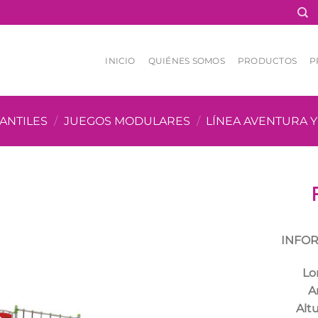
INICIO
QUIÉNES SOMOS
PRODUCTOS
P
ANTILES
/
JUEGOS MODULARES
/
LÍNEA AVENTURA 
INFOR
Lo
A
Altu