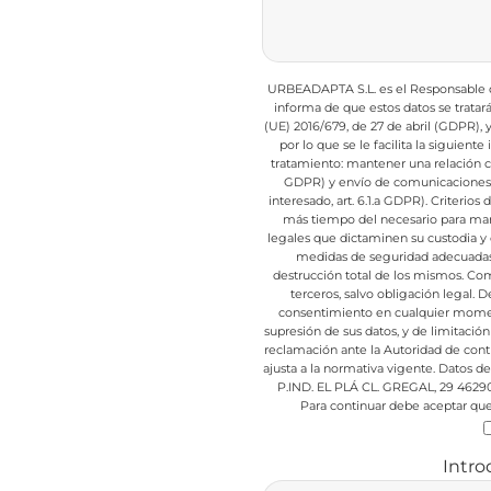
URBEADAPTA S.L. es el Responsable de
informa de que estos datos se trata
(UE) 2016/679, de 27 de abril (GDPR),
por lo que se le facilita la siguient
tratamiento: mantener una relación com
GDPR) y envío de comunicaciones d
interesado, art. 6.1.a GDPR).
Criterios 
más tiempo del necesario para mant
legales que dictaminen su custodia y 
medidas de seguridad adecuadas p
destrucción total de los mismos.
Comu
terceros, salvo obligación legal.
De
consentimiento en cualquier mome
supresión de sus datos, y de limitación
reclamación ante la Autoridad de cont
ajusta a la normativa vigente.
Datos de 
P.IND. EL PLÁ CL. GREGAL, 29 4629
Para continuar debe aceptar que 
Intro