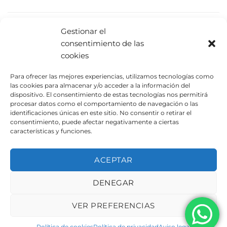
PRODUCTOS RELACIONADOS
Gestionar el
consentimiento de las
cookies
Para ofrecer las mejores experiencias, utilizamos tecnologías como
las cookies para almacenar y/o acceder a la información del
dispositivo. El consentimiento de estas tecnologías nos permitirá
procesar datos como el comportamiento de navegación o las
identificaciones únicas en este sitio. No consentir o retirar el
consentimiento, puede afectar negativamente a ciertas
características y funciones.
Cuerda UAP1450
Columpio UAA1913
ACEPTAR
DENEGAR
AVISO LEGAL
POLÍTICA DE PRIVACIDAD
POLÍTICA DE COOKIES
VER PREFERENCIAS
Copyright 2026 ©
Urbeadapta, S.L. - Polígon el Pla, 29B
46290 Alcàsser, Valencia – ESPAÑA - B98943723
Política de cookies
Política de privacidad
Aviso legal