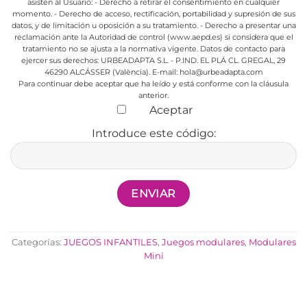
asisten al Usuario:
- Derecho a retirar el consentimiento en cualquier
momento.
- Derecho de acceso, rectificación, portabilidad y supresión de sus
datos, y de limitación u oposición a su tratamiento.
- Derecho a presentar una
reclamación ante la Autoridad de control (www.aepd.es) si considera que el
tratamiento no se ajusta a la normativa vigente.
Datos de contacto para
ejercer sus derechos:
URBEADAPTA S.L. - P.IND. EL PLÁ CL. GREGAL, 29
46290 ALCÁSSER (València). E-mail: hola@urbeadapta.com
Para continuar debe aceptar que ha leído y está conforme con la cláusula
anterior.
Aceptar
Introduce este código:
Categorías:
JUEGOS INFANTILES
,
Juegos modulares
,
Modulares
Mini