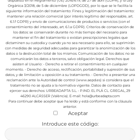
dispuesto en el Reglamento (UE) 2016/679, de 27 de abril (GDPR), y la Ley
Orgánica 3/2018, de 5 de diciembre (LOPDGDD), por lo que se le facilita la
siguiente información del tratamiento:
Fines y legitimación del tratamiento:
mantener una relación comercial (por interés legítimo del responsable, art.
6.1.f GDPR) y envío de comunicaciones de productos o servicios (con el
consentimiento del interesado, art. 6.1.a GDPR).
Criterios de conservación de
los datos: se conservarán durante no más tiempo del necesario para
mantener el fin del tratamiento o existan prescripciones legales que
dictaminen su custodia y cuando ya no sea necesario para ello, se suprimirán
con medidas de seguridad adecuadas para garantizar la anonimización de los
datos o la destrucción total de los mismos.
Comunicación de los datos: no se
comunicarán los datos a terceros, salvo obligación legal.
Derechos que
asisten al Usuario:
- Derecho a retirar el consentimiento en cualquier
momento.
- Derecho de acceso, rectificación, portabilidad y supresión de sus
datos, y de limitación u oposición a su tratamiento.
- Derecho a presentar una
reclamación ante la Autoridad de control (www.aepd.es) si considera que el
tratamiento no se ajusta a la normativa vigente.
Datos de contacto para
ejercer sus derechos:
URBEADAPTA S.L. - P.IND. EL PLÁ CL. GREGAL, 29
46290 ALCÁSSER (València). E-mail: hola@urbeadapta.com
Para continuar debe aceptar que ha leído y está conforme con la cláusula
anterior.
Aceptar
Introduce este código: