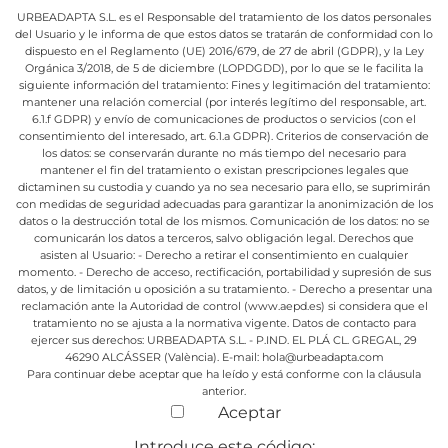
URBEADAPTA S.L. es el Responsable del tratamiento de los datos personales
del Usuario y le informa de que estos datos se tratarán de conformidad con lo
dispuesto en el Reglamento (UE) 2016/679, de 27 de abril (GDPR), y la Ley
Orgánica 3/2018, de 5 de diciembre (LOPDGDD), por lo que se le facilita la
siguiente información del tratamiento:
Fines y legitimación del tratamiento:
mantener una relación comercial (por interés legítimo del responsable, art.
6.1.f GDPR) y envío de comunicaciones de productos o servicios (con el
consentimiento del interesado, art. 6.1.a GDPR).
Criterios de conservación de
los datos: se conservarán durante no más tiempo del necesario para
mantener el fin del tratamiento o existan prescripciones legales que
dictaminen su custodia y cuando ya no sea necesario para ello, se suprimirán
con medidas de seguridad adecuadas para garantizar la anonimización de los
datos o la destrucción total de los mismos.
Comunicación de los datos: no se
comunicarán los datos a terceros, salvo obligación legal.
Derechos que
asisten al Usuario:
- Derecho a retirar el consentimiento en cualquier
momento.
- Derecho de acceso, rectificación, portabilidad y supresión de sus
datos, y de limitación u oposición a su tratamiento.
- Derecho a presentar una
reclamación ante la Autoridad de control (www.aepd.es) si considera que el
tratamiento no se ajusta a la normativa vigente.
Datos de contacto para
ejercer sus derechos:
URBEADAPTA S.L. - P.IND. EL PLÁ CL. GREGAL, 29
46290 ALCÁSSER (València). E-mail: hola@urbeadapta.com
Para continuar debe aceptar que ha leído y está conforme con la cláusula
anterior.
Aceptar
Introduce este código: