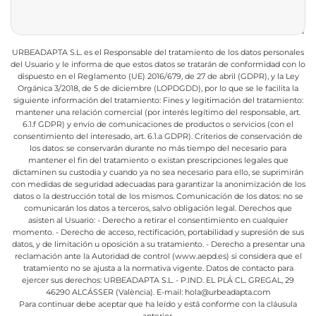
URBEADAPTA S.L. es el Responsable del tratamiento de los datos personales
del Usuario y le informa de que estos datos se tratarán de conformidad con lo
dispuesto en el Reglamento (UE) 2016/679, de 27 de abril (GDPR), y la Ley
Orgánica 3/2018, de 5 de diciembre (LOPDGDD), por lo que se le facilita la
siguiente información del tratamiento:
Fines y legitimación del tratamiento:
mantener una relación comercial (por interés legítimo del responsable, art.
6.1.f GDPR) y envío de comunicaciones de productos o servicios (con el
consentimiento del interesado, art. 6.1.a GDPR).
Criterios de conservación de
los datos: se conservarán durante no más tiempo del necesario para
mantener el fin del tratamiento o existan prescripciones legales que
dictaminen su custodia y cuando ya no sea necesario para ello, se suprimirán
con medidas de seguridad adecuadas para garantizar la anonimización de los
datos o la destrucción total de los mismos.
Comunicación de los datos: no se
comunicarán los datos a terceros, salvo obligación legal.
Derechos que
asisten al Usuario:
- Derecho a retirar el consentimiento en cualquier
momento.
- Derecho de acceso, rectificación, portabilidad y supresión de sus
datos, y de limitación u oposición a su tratamiento.
- Derecho a presentar una
reclamación ante la Autoridad de control (www.aepd.es) si considera que el
tratamiento no se ajusta a la normativa vigente.
Datos de contacto para
ejercer sus derechos:
URBEADAPTA S.L. - P.IND. EL PLÁ CL. GREGAL, 29
46290 ALCÁSSER (València). E-mail: hola@urbeadapta.com
Para continuar debe aceptar que ha leído y está conforme con la cláusula
anterior.