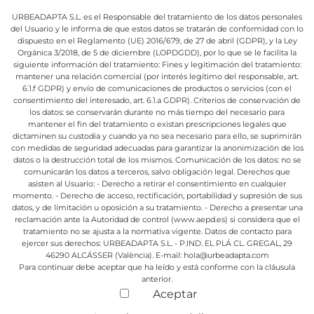
URBEADAPTA S.L. es el Responsable del tratamiento de los datos personales
del Usuario y le informa de que estos datos se tratarán de conformidad con lo
dispuesto en el Reglamento (UE) 2016/679, de 27 de abril (GDPR), y la Ley
Orgánica 3/2018, de 5 de diciembre (LOPDGDD), por lo que se le facilita la
siguiente información del tratamiento:
Fines y legitimación del tratamiento:
mantener una relación comercial (por interés legítimo del responsable, art.
6.1.f GDPR) y envío de comunicaciones de productos o servicios (con el
consentimiento del interesado, art. 6.1.a GDPR).
Criterios de conservación de
los datos: se conservarán durante no más tiempo del necesario para
mantener el fin del tratamiento o existan prescripciones legales que
dictaminen su custodia y cuando ya no sea necesario para ello, se suprimirán
con medidas de seguridad adecuadas para garantizar la anonimización de los
datos o la destrucción total de los mismos.
Comunicación de los datos: no se
comunicarán los datos a terceros, salvo obligación legal.
Derechos que
asisten al Usuario:
- Derecho a retirar el consentimiento en cualquier
momento.
- Derecho de acceso, rectificación, portabilidad y supresión de sus
datos, y de limitación u oposición a su tratamiento.
- Derecho a presentar una
reclamación ante la Autoridad de control (www.aepd.es) si considera que el
tratamiento no se ajusta a la normativa vigente.
Datos de contacto para
ejercer sus derechos:
URBEADAPTA S.L. - P.IND. EL PLÁ CL. GREGAL, 29
46290 ALCÁSSER (València). E-mail: hola@urbeadapta.com
Para continuar debe aceptar que ha leído y está conforme con la cláusula
anterior.
Aceptar