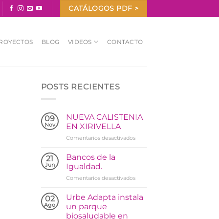
CATÁLOGOS PDF >
ROYECTOS
BLOG
VIDEOS
CONTACTO
POSTS RECIENTES
NUEVA CALISTENIA
09
Nov
EN XIRIVELLA
en
Comentarios desactivados
NUEVA
CALISTENIA
Bancos de la
21
EN
Jun
Igualdad.
XIRIVELLA
en
Comentarios desactivados
Bancos
de
Urbe Adapta instala
02
la
Ago
un parque
Igualdad.
biosaludable en