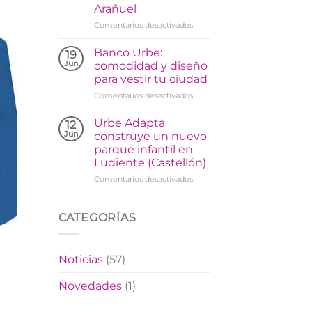
Arañuel
en
Comentarios desactivados
Urbe
Adapta
Banco Urbe:
19
instala
Jun
comodidad y diseño
un
para vestir tu ciudad
parque
en
Comentarios desactivados
biosaludable
Banco
en
Urbe:
Arañuel
Urbe Adapta
12
comodidad
Jun
construye un nuevo
y
parque infantil en
diseño
Ludiente (Castellón)
para
vestir
en
Comentarios desactivados
tu
Urbe
ciudad
Adapta
construye
CATEGORÍAS
un
nuevo
parque
Noticias
(57)
infantil
en
Novedades
(1)
Ludiente
(Castellón)