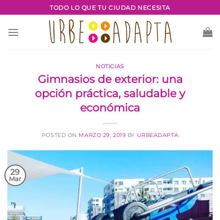
Saltar
TODO LO QUE TU CIUDAD NECESITA
al
contenido
NOTICIAS
Gimnasios de exterior: una
opción práctica, saludable y
económica
POSTED ON
MARZO 29, 2019
BY
URBEADAPTA
29
Mar