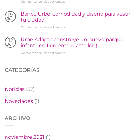
en
Comentarios desactivados
Urbe
Adapta
Banco Urbe: comodidad y diseño para vestir
19
instala
Jun
tu ciudad
un
en
Comentarios desactivados
parque
Banco
biosaludable
Urbe:
en
Urbe Adapta construye un nuevo parque
12
comodidad
Arañuel
Jun
infantil en Ludiente (Castellón)
y
en
Comentarios desactivados
diseño
Urbe
para
Adapta
vestir
construye
CATEGORÍAS
tu
un
ciudad
nuevo
parque
Noticias
(57)
infantil
en
Novedades
(1)
Ludiente
(Castellón)
ARCHIVO
noviembre 2021
(1)