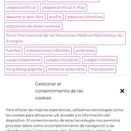
césped artificial
césped artificial X-Play
deporte al aire libre
ecofira
espacios infantiles
estaciones de street workout
Feria Internacional de las Soluciones Medioambientales y las
Energías
fuentes
instalaciones infantiles
jardineras
juego cooperativo
juegos inclusivos
juegos infantiles
King Kong gigante
material sostenible
maxiquarter
miniramp
mobiliario urbano
Gestionar el
obstáculos de agilidad para mascotas
palomares
consentimiento de las
papeleras
parkour
parque infantil
cookies
parque infantil inclusivo
parques biosaludables
Para ofrecer las mejores experiencias, utilizamos tecnologías como
las cookies para almacenar y/o acceder a la información del
parques infantiles
pistas de skate
productos adaptados
dispositivo. El consentimiento de estas tecnologías nos permitirá
proyectos a medida
reproducción avión
roto molding
procesar datos como el comportamiento de navegación o las
identificaciones únicas en este sitio. No consentir o retirar el