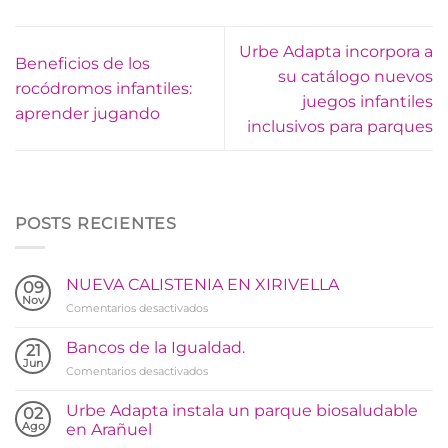
Urbe Adapta incorpora a
Beneficios de los
su catálogo nuevos
rocódromos infantiles:
juegos infantiles
aprender jugando
inclusivos para parques
POSTS RECIENTES
NUEVA CALISTENIA EN XIRIVELLA
09
Nov
en
Comentarios desactivados
NUEVA
CALISTENIA
Bancos de la Igualdad.
21
EN
Jun
en
Comentarios desactivados
XIRIVELLA
Bancos
de
Urbe Adapta instala un parque biosaludable
02
la
Ago
en Arañuel
Igualdad.