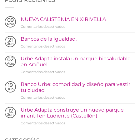
POSTS RECIENTES
NUEVA CALISTENIA EN XIRIVELLA
09
Nov
en
Comentarios desactivados
NUEVA
CALISTENIA
Bancos de la Igualdad.
21
EN
Jun
en
Comentarios desactivados
XIRIVELLA
Bancos
de
Urbe Adapta instala un parque biosaludable
02
la
Ago
en Arañuel
Igualdad.
en
Comentarios desactivados
Urbe
Adapta
Banco Urbe: comodidad y diseño para vestir
19
instala
Jun
tu ciudad
un
en
Comentarios desactivados
parque
Banco
biosaludable
Urbe:
en
Urbe Adapta construye un nuevo parque
12
comodidad
Arañuel
Jun
infantil en Ludiente (Castellón)
y
en
Comentarios desactivados
diseño
Urbe
para
Adapta
vestir
construye
tu