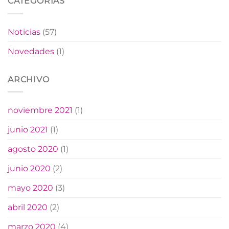
CATEGORÍAS
un
ciudad
nuevo
parque
Noticias
(57)
infantil
en
Novedades
(1)
Ludiente
(Castellón)
ARCHIVO
noviembre 2021
(1)
junio 2021
(1)
agosto 2020
(1)
junio 2020
(2)
mayo 2020
(3)
abril 2020
(2)
marzo 2020
(4)