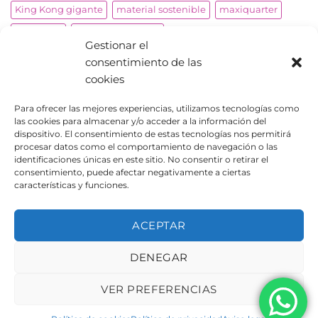
King Kong gigante
material sostenible
maxiquarter
miniramp
mobiliario urbano
Gestionar el
obstáculos de agilidad para mascotas
palomares
consentimiento de las
papeleras
parkour
parque infantil
cookies
parque infantil inclusivo
parques biosaludables
Para ofrecer las mejores experiencias, utilizamos tecnologías como
las cookies para almacenar y/o acceder a la información del
parques infantiles
pistas de skate
productos adaptados
dispositivo. El consentimiento de estas tecnologías nos permitirá
proyectos a medida
reproducción avión
roto molding
procesar datos como el comportamiento de navegación o las
identificaciones únicas en este sitio. No consentir o retirar el
señalización
skaters
street workout
consentimiento, puede afectar negativamente a ciertas
características y funciones.
ACEPTAR
DENEGAR
AVISO LEGAL
POLÍTICA DE PRIVACIDAD
POLÍTICA DE COOKIES
VER PREFERENCIAS
Copyright 2026 ©
Urbeadapta, S.L. - Polígon el Pla, 29B
46290 Alcàsser, Valencia – ESPAÑA - B98943723