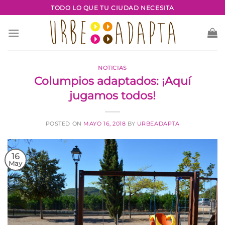
Saltar
TODO LO QUE TU CIUDAD NECESITA
al
contenido
NOTICIAS
Columpios adaptados: ¡Aquí
jugamos todos!
POSTED ON
MAYO 16, 2018
BY
URBEADAPTA
16
May