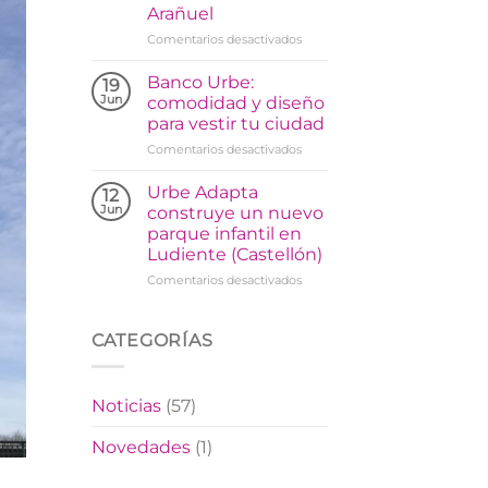
Arañuel
en
Comentarios desactivados
Urbe
Adapta
Banco Urbe:
19
instala
Jun
comodidad y diseño
un
para vestir tu ciudad
parque
en
Comentarios desactivados
biosaludable
Banco
en
Urbe:
Arañuel
Urbe Adapta
12
comodidad
Jun
construye un nuevo
y
parque infantil en
diseño
Ludiente (Castellón)
para
vestir
en
Comentarios desactivados
tu
Urbe
ciudad
Adapta
construye
CATEGORÍAS
un
nuevo
parque
Noticias
(57)
infantil
en
Novedades
(1)
Ludiente
(Castellón)