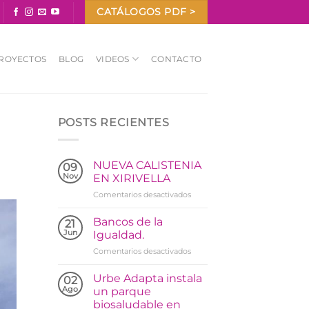
CATÁLOGOS PDF >
ROYECTOS
BLOG
VIDEOS
CONTACTO
POSTS RECIENTES
NUEVA CALISTENIA
09
Nov
EN XIRIVELLA
en
Comentarios desactivados
NUEVA
CALISTENIA
Bancos de la
21
EN
Jun
Igualdad.
XIRIVELLA
en
Comentarios desactivados
Bancos
de
Urbe Adapta instala
02
la
Ago
un parque
Igualdad.
biosaludable en